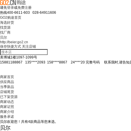
请先
登录
或
免费注册
热线
400-6611-603 028-64911606
GO2购途首页
海选好货
找货源
找厂商
贝尔
http://beier.go2.cn
保存快捷方式
关注店铺
美博城1楼1097-1099号
15881188867
135****2093
158****8867
24****20
完整号码
联系我时,请告知是
商家首页
供应商品
当季新品
店铺尾货
已下架货源
商家动态
商家证照
商家介绍
服务承诺
贝尔欢迎您！共有
4
款商品等您来选。
贝尔