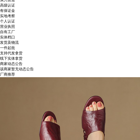
实力质造
高级认证
有保证金
实地考察
个人认证
营业执照
自有工厂
实体档口
发货及物流
一件起批
支持代发拿货
线下实体拿货
商家动态公告
该商家暂无动态公告
厂商推荐