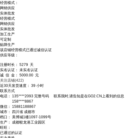
经营模式：
网销供应
实体批发
经营模式
网销供应
实体批发
加工生产
可定制
贴牌生产
该店铺经营模式已通过诚信认证
供应等级：
注册时长：
5279
天
实名认证：
未实名认证
诚 信 金：
5000.00
元
关注店铺
(422)
近30天发货速度：
39
小时
联系方式
电话：
135****2093
完整号码
联系我时,请告知是在GO2.CN上看到的信息
158****8867
微信：
15881188867
城市：
四川省 成都市
档口：
美博城1楼1097-1099号
生产：
成都蛟龙港工业园区
旺旺：
已通过的认证